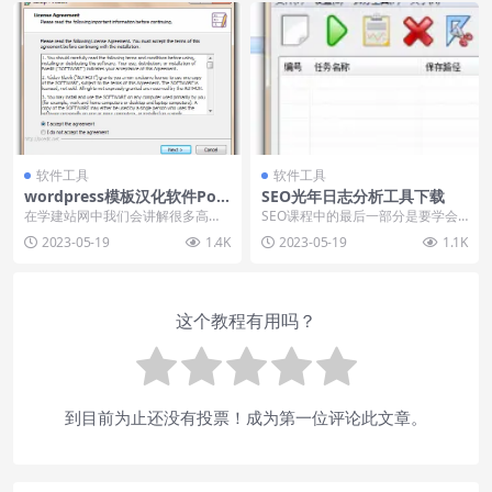
软件工具
软件工具
wordpress模板汉化软件Poe
SEO光年日志分析工具下载
dit-1.8.6
在学建站网中我们会讲解很多高端
SEO课程中的最后一部分是要学会
商业模板的使用，而很多商业模板
分析网站日志，网站日志也就是我
2023-05-19
1.4K
2023-05-19
1.1K
的原始出处是一些国外...
们服务器的日志记录...
这个教程有用吗？
到目前为止还没有投票！成为第一位评论此文章。