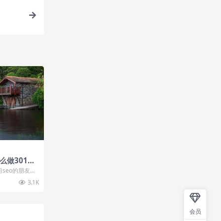
怎么做301重
习seo的朋友应
网站HTPP状
3.1K
会员