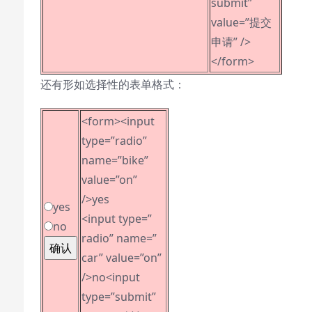
submit”
value=”提交
申请” />
</form>
还有形如选择性的表单格式：
<form><input
type=”radio”
name=”bike”
value=”on”
/>yes
yes
<input type=”
no
radio” name=”
car” value=”on”
/>no<input
type=”submit”