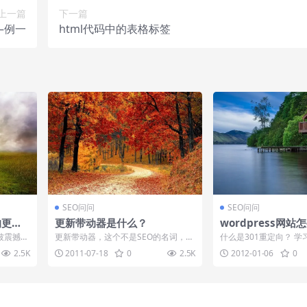
上一篇
下一篇
—例一
html代码中的表格标签
SEO问问
SEO问问
的更科
更新带动器是什么？
wordpress网站
定向？
被震撼
更新带动器，这个不是SEO的名词，是
什么是301重定向？ 学
，网站被
很多人的习惯叫法。更新带动器不是指
该知道这个名词，301是
2.5K
2011-07-18
0
2.5K
2012-01-06
0
具体的东西...
态...