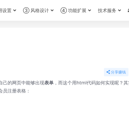
用设置
③ 风格设计
④ 功能扩展
技术服务
分享赚钱
自己的网页中能够出现
表单
，而这个用html代码如何实现呢？
会员注册表格：