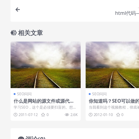
html代码
相关文章
SEO问问
SEO问问
什么是网站的源文件或源代
你知道吗？SEO可以做
码？
学！
学习SEO，这个是必须要扫盲的。想C
当我看到这个视频教程，彻底
++语言一样，网站内容和框架想在浏
了，以前对于seo只能靠推断
2011-07-12
0
2.6K
2012-01-10
0
览器中表现...
K了，也不知...