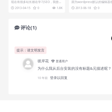
读
Kindeditor
现在有很多站长都在学习SEO，我曾经
因为wordpress默认的编辑
也是一个SEO学习者，但是因为好长时
所以一直在寻觅一个强大的编
2013-04-15
0
1.8K
2013-06-18
0
间没有关...
面是...
评论(1)
提示：请文明发言
彼岸花
普通用户
为什么我从后台安装的没有标题&元描述呢？
登录以回复
10 年前