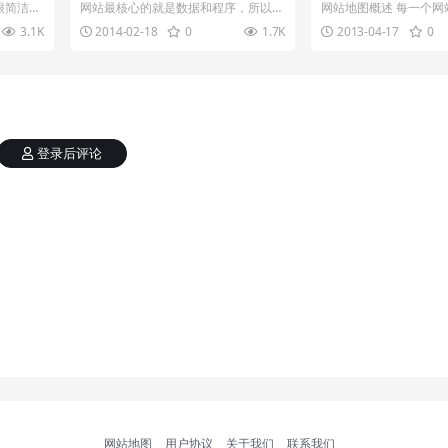
载和使用方法
器很简洁，
网站最核心的就是数据和程序，所以网
网站地图概述 每一个网
辑器，下
站一定要做到定时备份，wordpress的
型的商城，里面的内容
3.1K
2014-02-18
0
1.7K
2013-04-17
0
备份...
度蜘蛛抓取的...
登录后评论
网站地图
用户协议
关于我们
联系我们