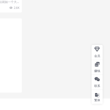
站就如一个大
很多，有需要百
2.6K
会员
赚钱
联系
繁体