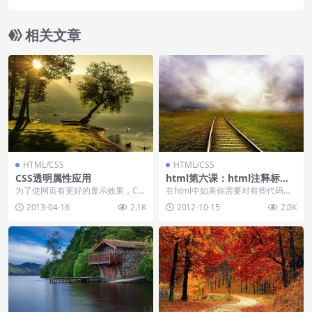
相关文章
HTML/CSS
HTML/CSS
CSS透明属性应用
html第六课：html注释标签
和背景颜色
为了使网页有更好的显示效果，CS
在html中如果你需要对有些代码进
S里面有一个透明属性，可以使透明
行注释说明而不像使用户看到相关
2013-04-16
2.1K
2012-10-15
2.0K
的文字或图片有种...
信息，可以使用h...