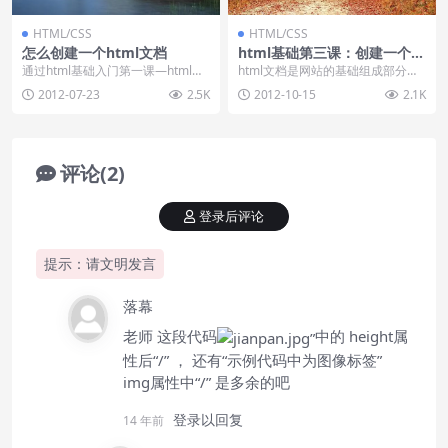
HTML/CSS
HTML/CSS
怎么创建一个html文档
html基础第三课：创建一个简
单的html文档
通过html基础入门第一课—html概
html文档是网站的基础组成部分，
念的学习，我们已经大致知道了ht
任何一个网站都是由N多个html文
2012-07-23
2.5K
2012-10-15
2.1K
ml的一些...
档组成的，首...
评论(2)
登录后评论
提示：请文明发言
落幕
老师 这段代码
中的 height属
性后“/” ， 还有“示例代码中为图像标签”
img属性中“/” 是多余的吧
登录以回复
14 年前