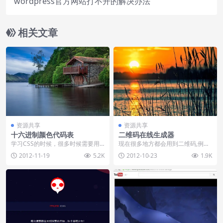
wordpress官方网站打不开的解决办法
相关文章
资源共享
资源共享
十六进制颜色代码表
二维码在线生成器
学习CSS的时候，很多时候需要用
现在很多地方都会用到二维码,例如
到颜色代码，由于太多，不可能都
淘宝购物、微信加好友等等.不要觉
2012-11-19
5.2K
2012-10-23
1.9K
记住，所以找到了一...
得很神秘,其实二...