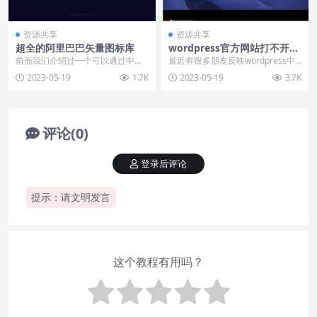
资源共享
资源共享
超全的阿里巴巴矢量图标库
wordpress官方网站打不开的
解决办法
前面我们介绍过一个可以通过中文
最近有很多朋友反映wordpress中
搜索方式找到精美ICO图标的网
文和英文的官方网站打开很慢，即
2023-05-19
1.7K
2023-05-19
3.7K
站：一个开源的ICO...
使打开了发现...
评论(0)
登录后评论
提示：请文明发言
这个教程有用吗？