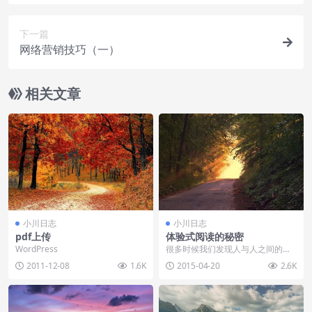
下一篇
网络营销技巧（一）
相关文章
小川日志
小川日志
pdf上传
体验式阅读的秘密
WordPress
很多时候我们发现人与人之间的差
距很大，无论是财富的积累，还是
2011-12-08
1.6K
2015-04-20
2.6K
知识的储备，甚至人品...