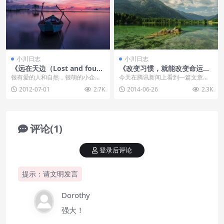
小川日志
小川日志
《远在天边（Lost and foun
《改变习惯，就能改变命运》
d）》
读感！
很有爱的人和自然，很萌的小企
今天在腾讯新闻上看到一篇文章写
鹅，其中寓意深刻，认真看完，你
的很好，很赞同法师的观点，这里
2012-07-01
2.7K
2014-06-26
2.3K
是不是有所感悟呢？ 好...
载录并发布下自己的感...
评论(1)
登录后评论
提示：请文明发言
Dorothy
强大！