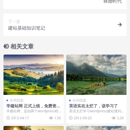
裸婚时代
下一篇
建站基础知识笔记
相关文章
小川日志
小川日志
学建站网 正式上线，免费资源
英语实在太烂了，该学习了
+至尊VIP形式为大家服务！
学建站网，是由两个wordpress程
英语太烂学习wordpress建站遇到
序爱好者，采用wp4.3程序搭建，
瓶颈，很多标签记不住，写不全，
2013-04-17
1.5K
2012-09-20
2.2K
目的是为...
郁闷…… 音...