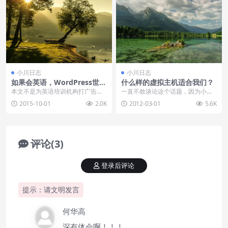
小川日志
小川日志
如果会英语，WordPress世界
什么样的虚拟主机适合我们？
将是多么的精彩！
本文不是为英语培训机构打广告，
一直不敢谈论这个话题，因为小川
而是从用途来说由衷感慨！ 因为学
也曾为此烦恼了很久，记得前些时
2015-10-01
2.0K
2012-03-01
5.6K
习wordpres...
候网站都不敢让别人同...
评论(3)
登录后评论
提示：请文明发言
何华高
深有体会啊！！！