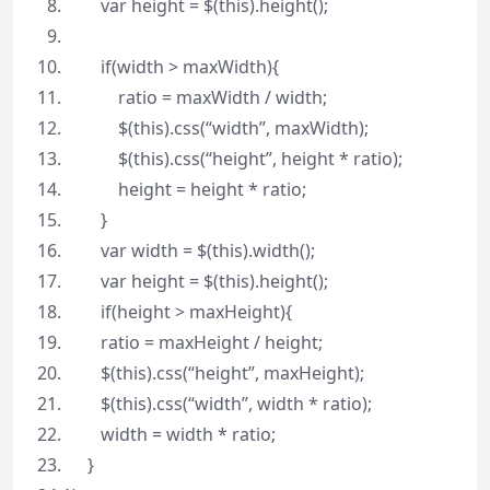
var
height = $(
this
).height();
if
(width > maxWidth){
ratio = maxWidth / width;
$(
this
).css(
“width”
, maxWidth);
$(
this
).css(
“height”
, height * ratio);
height = height * ratio;
}
var
width = $(
this
).width();
var
height = $(
this
).height();
if
(height > maxHeight){
ratio = maxHeight / height;
$(
this
).css(
“height”
, maxHeight);
$(
this
).css(
“width”
, width * ratio);
width = width * ratio;
}