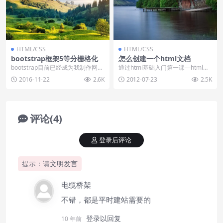
HTML/CSS
HTML/CSS
bootstrap框架5等分栅格化
怎么创建一个html文档
bootstrap目前已经成为我制作网页
通过html基础入门第一课—html概
最主要的一个框架工具，通过boots
念的学习，我们已经大致知道了ht
2016-11-22
2.6K
2012-07-23
2.5K
tr...
ml的一些...
评论(4)
登录后评论
提示：请文明发言
电缆桥架
不错，都是平时建站需要的
登录以回复
10 年前