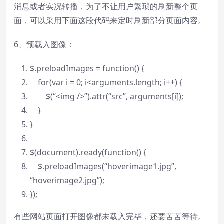
消息或者实况转播，为了不让用户繁琐的刷新整个页
面，可以采用下面这段代码来定时刷新部分页面内容。
6、预载入图像：
$.preloadImages =
function
() {
for
(
var
i = 0; i<arguments.length; i++) {
$(
“<img />”
).attr(
“src”
, arguments[i]);
}
}
$(document).ready(
function
() {
$.preloadImages(
“hoverimage1.jpg”
,
“hoverimage2.jpg”
);
});
有些网站页面打开图像都未载入完毕，还要苦苦等待。