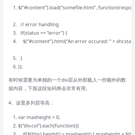
$(
“#content”
).load(
“somefile.html”
,
function
(respons
// error handling
if
(status ==
“error”
) {
$(
“#content”
).html(
“An error occured: “
+ xhr.stat
}
});
有时候需要为单独的一个div层从外部载入一些额外的数
据内容，下面这段短码将会非常有用。
4、设置多列层等高：
var
maxheight = 0;
$(
“div.col”
).each(
function
(){
if
($(
this
).height() > maxheight) { maxheight = $(
th