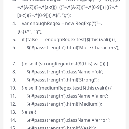
=.*[A-Z])(?=.*[a-z]))|((?=.*[A-Z])(?=.*[0-9]))|((?=.*
[a-z])(?=.*[0-9]))).*$”
,
“g”
);
var
enoughRegex =
new
RegExp(
“(?=.
{6,}).*”
,
“g”
);
if
(
false
== enoughRegex.test($(
this
).val())) {
$(‘#passstrength’).html(‘More Characters’);
}
else
if
(strongRegex.test($(
this
).val())) {
$(‘#passstrength’).className = ‘ok’;
$(‘#passstrength’).html(‘Strong!’);
}
else
if
(mediumRegex.test($(
this
).val())) {
$(‘#passstrength’).className = ‘alert’;
$(‘#passstrength’).html(‘Medium!’);
}
else
{
$(‘#passstrength’).className = ‘error’;
$(‘#passstrength’).html(‘Weak!’);