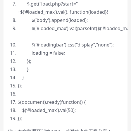
$.get(
“load.php?start=”
+$(‘#loaded_max’).val(),
function
(loaded){
$(‘body’).append(loaded);
$(‘#loaded_max’).val(parseInt($(‘#loaded_max’).
$(‘#loadingbar’).css(
“display”
,
“none”
);
loading =
false
;
});
}
}
});
$(document).ready(
function
() {
$(‘#loaded_max’).val(50);
});