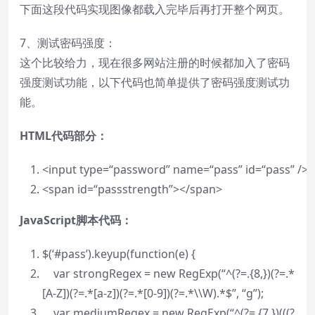
下面这段代码实现图像都载入完毕后再打开整个网页。
7、测试密码强度：
这个比较给力，现在很多网站注册的时候都加入了密码
强度测试功能，以下代码也简单提供了密码强度测试功
能。
HTML代码部分：
<
input
type
=
“password”
name
=
“pass”
id
=
“pass”
/>
<
span
id
=
“passstrength”
>
</
span
>
JavaScript脚本代码：
$(‘#pass’).keyup(
function
(e) {
var
strongRegex =
new
RegExp(
“^(?=.{8,})(?=.*
[A-Z])(?=.*[a-z])(?=.*[0-9])(?=.*\\W).*$”
,
“g”
);
var
mediumRegex =
new
RegExp(
“^(?=.{7,})(((?