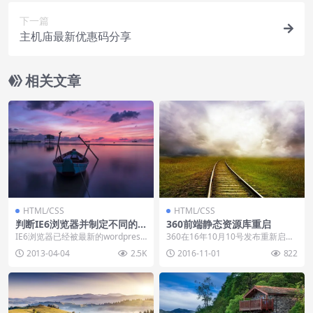
下一篇
主机庙最新优惠码分享
相关文章
HTML/CSS
HTML/CSS
判断IE6浏览器并制定不同的c
360前端静态资源库重启
ss兼容规则
IE6浏览器已经被最新的wordpress
360在16年10月10号发布重新启用
程序放弃，如果使用IE6的朋友安装
前端静态资源库，只是之前的域名
2013-04-04
2.5K
2016-11-01
822
wo...
做的更换，所...