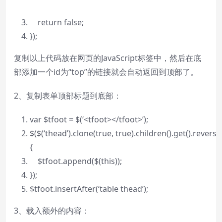
return
false
;
});
复制以上代码放在网页的JavaScript标签中，然后在底
部添加一个id为“top”的链接就会自动返回到顶部了。
2、复制表单顶部标题到底部：
var
$tfoot = $(‘<tfoot></tfoot>’);
$($(‘thead’).clone(
true
,
true
).children().get().reverse
{
$tfoot.append($(
this
));
});
$tfoot.insertAfter(‘table thead’);
3、载入额外的内容：