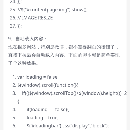
});
//$(“#contentpage img”).show();
// IMAGE RESIZE
});
9、自动载入内容：
现在很多网站，特别是微博，都不需要翻页的按钮了，
直接下拉后会自动载入内容。下面的脚本就是简单实现
了个这种效果。
var
loading =
false
;
$(window).scroll(
function
(){
if
((($(window).scrollTop()+$(window).height())+2
{
if
(loading ==
false
){
loading =
true
;
$(‘#loadingbar’).css(
“display”
,
“block”
);