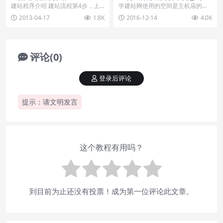
建站程序介绍 建站流程第4步，上
学建站网使用的空间是主机庙的香
传建站程序。 互联网上有80%的站
港空间，此空间为WP程序专享主
2013-04-17
1.8K
2016-12-14
4.0K
长并不是程序员...
机，很适合使用WP搭...
评论(0)
登录后评论
提示：请文明发言
这个教程有用吗？
到目前为止还没有投票！成为第一位评论此文章。