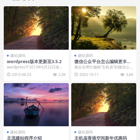
建站源码
建站源码
wordpress版本更新至3.5.2
微信公众平台怎么编辑更丰富
的图文消息
wordpress于2013年6月22日发布
最近在帮忙编辑“主机庙”的微信公众
WordPress 3.5.2 安全...
号，发现微信提供的图文编辑界面
2013-06-23
2.3K
2023-10-11
3.6K
很简陋。只包含最...
建站源码
建站源码
主流建站程序介绍
主机庙香港空间新年优惠码