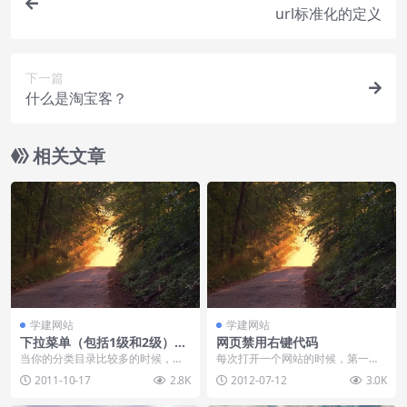
url标准化的定义
下一篇
什么是淘宝客？
相关文章
学建网站
学建网站
下拉菜单（包括1级和2级）插
网页禁用右键代码
件实现详解！
当你的分类目录比较多的时候，如
每次打开一个网站的时候，第一想
果能放在导航显示，就会显得拥挤
法，是右键查看网站源文件，用来
2011-10-17
2.8K
2012-07-12
3.0K
不堪，这个时候，我们...
分析网站结构和SEO...