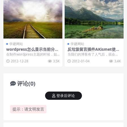
学建网站
学建网站
wordpress怎么显示当前分类
反垃圾留言插件AKismet使用
的子分类
教程
在制作wordpress主题的时候，如
当我们的博客有了人气后，就会出
果遇到实现不了的功能，完全可以
现很多烦人的垃圾留言，特别是wo
2012-12-28
3.5K
2012-01-04
3.4K
“绕道而行”...
rdpress博客...
评论(0)
登录后评论
提示：请文明发言