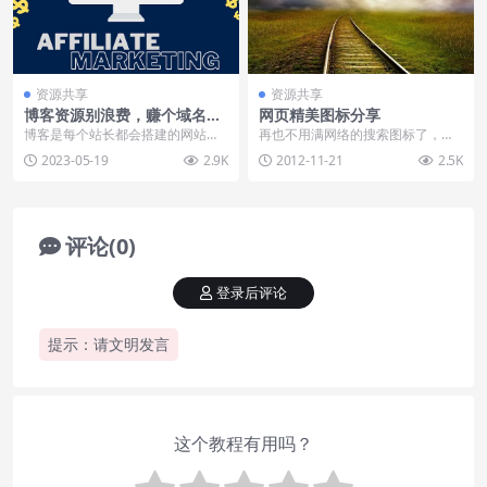
资源共享
资源共享
博客资源别浪费，赚个域名空
网页精美图标分享
间费
博客是每个站长都会搭建的网站，
再也不用满网络的搜索图标了，这
在自己的博客上可以发表自己对某
里有100多个精美的网页图标供你
2023-05-19
2.9K
2012-11-21
2.5K
个领域的见解，也可以...
免费下载，资源来至...
评论(0)
登录后评论
提示：请文明发言
这个教程有用吗？