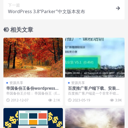
下一篇
WordPress 3.8“Parker”中文版本发布
相关文章
资源共享
资源共享
帝国备份王备份wordpress网
百度推广客户端下载、安装、
站数据教程
注册和使用
帝国备份王介绍： 帝国备份王（E
百度推广客户端是一个非常不错的
mpireBak）是一款免费开源强大的
关键词挖掘工具，并且是百度他自
2012-12-07
2.1K
2023-05-19
3.9K
数据备份程...
己家的，应该来说对于...