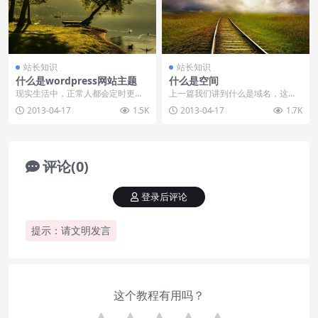
站长知识
站长知识
什么是wordpress网站主题
什么是空间
现实生活中，正常人都会定时更换
上一篇我们讲到什么是域名，这节
衣服，因为四节在变换，天气在变
我们学习下空间的概念！ 在interne
2013-04-17
1.5K
2013-04-17
1.7K
化，网站虽然感觉不到...
t网上，每...
评论(0)
登录后评论
提示：请文明发言
这个教程有用吗？