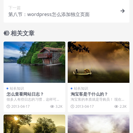
下一篇
第八节：wordpress怎么添加独立页面
相关文章
站长知识
站长知识
怎么查看网站日志？
淘宝客是干什么的？
很多人有些日志的习惯，这样可以
淘宝客的本质就是导购员！ 现在淘
记录自己每天对这个世界的感受，
宝网在大力宣传他的淘宝商城,电视
2013-04-17
3.2K
2013-04-17
2.3K
真的是一个很好的想法...
广告铺天盖地,所...