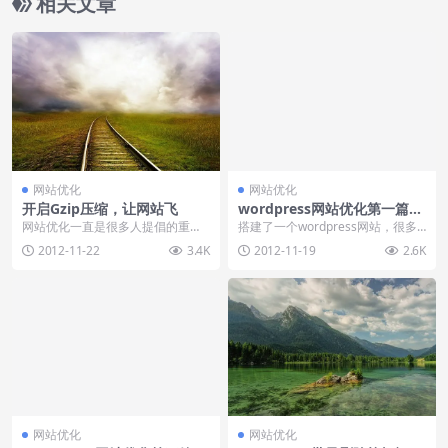
相关文章
网站优化
网站优化
开启Gzip压缩，让网站飞
wordpress网站优化第一篇：
firebug+YSlow插件安装
网站优化一直是很多人提倡的重
搭建了一个wordpress网站，很多
点，然而在我看来网站优化并不是
朋友想知道自己的网站性能如何，
2012-11-22
3.4K
2012-11-19
2.6K
什么牛X的技术，不过就...
就像买了一部...
网站优化
网站优化