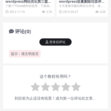
wordpress网站优化第三篇：
wordpress批量删除垃圾评论
综合性能评估
方法
了解了YSlow插件的使用，下面就
今天查看学建站网后台评论，发现
为大家演示下此插件的使用案例，
多了715条的垃圾评论，虽然已经
2012-11-19
2.7K
2013-04-27
4.2K
这里以小川博客为...
开启了AKISME...
评论(0)
登录后评论
提示：请文明发言
这个教程有用吗？
到目前为止还没有投票！成为第一位评论此文章。