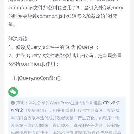
common.js文件加载时也占用了$，当引入外部jQuery
的时候会导致common.js不知道怎么加载原始的$变
量。
解决办法：
1、修改jQuery.js文件中的 $( 为 jQuery( ；
2、并在jQuery.js文件底部添加以下代码，把全局变量
$还给common.js使用：
jQuery.noConflict();
声明：本站分享的WordPress主题/插件均遵循
GPLv2 许
可协议
（免费开源），相关介绍资料仅供学习参考，实际版
本可能会因版本迭代或开发者调整而产生变化，如程序中涉
及有第三方原创图像、设计模板、远程服务等内容，应获得
作者授权后方可使用。本站不提供该程序/软件的产品授权与