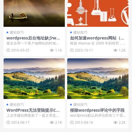
建站技巧
建站技巧
wordpress后台地址缺少wp-
如何加速wordpress网站（总
admin导致打开失败
结）
最近在帮一个客户做网站的时候遇
根据 Akamai 在 2009 年的研究，4
到一个小问题，wordpress进入后
7% 的访客希望页面在 2 秒内加...
2016-05-25
1.1K
2023-10-11
1.2K
台后点击功能...
建站技巧
建站技巧
WordPress无法登陆提示Coo
移除wordpress评论中的字段
kies被阻止（2）
上次学建站网更新了一篇文章是
wordpress默认的评论框有三个需
【wordpress无法登陆提示Cookies
要输入的字段：评论者名称、邮箱
2014-06-17
2.1K
2013-04-16
2.2K
被阻止...
和站点，移除...