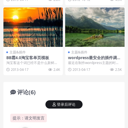
需要百度蜘蛛抓取的...
一个幻灯片,这种方...
主题&插件
主题&插件
BB霜4.0淘宝客单页模板
wordpress最安全的插件调用
方法
淘宝客这个词已经不是什么新鲜词
最近在制作wordpress主题的时
汇了，随着电子商务的流行，越来
候，出现一个问题，在新制作的主
2013-04-17
2.4K
2013-04-17
2.5K
越多的人选择了淘宝开...
题中需要使用分...
评论(6)
登录后评论
提示：请文明发言