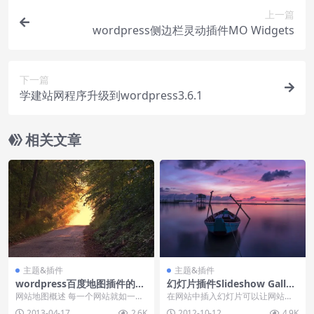
上一篇
wordpress侧边栏灵动插件MO Widgets
下一篇
学建站网程序升级到wordpress3.6.1
相关文章
主题&插件
主题&插件
wordpress百度地图插件的下
幻灯片插件Slideshow Galler
载和使用方法
y
网站地图概述 每一个网站就如一个
在网站中插入幻灯片可以让网站更
大型的商城，里面的内容很多，有
加绚丽,例如小川博客首页顶部就是
2013-04-17
2.6K
2012-10-12
4.9K