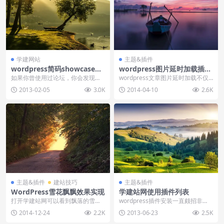
学建网站
主题&插件
wordpress简码showcase应
wordpress图片延时加载插件
用
jQuery Image Lazy Load W
如果你曾使用过论坛，你会发现论
wordpress文章图片延时加载不仅
P
坛发帖有一套属于自己的编码，是
可以提高网页加载速度，还可以节
2013-02-05
3.0K
2014-04-10
2.6K
不同于html代码的...
省宽带，主要...
主题&插件
建站技巧
主题&插件
WordPress雪花飘飘效果实现
学建站网使用插件列表
打开学建站网可以看到飘落的雪
wordpress插件安装一直颇招非
花，很多朋友问怎么实现的？这里
议，甚至很多WP玩家觉得不装wor
2014-12-24
2.2K
2013-06-23
2.5K
分享下WordPres...
dpres...