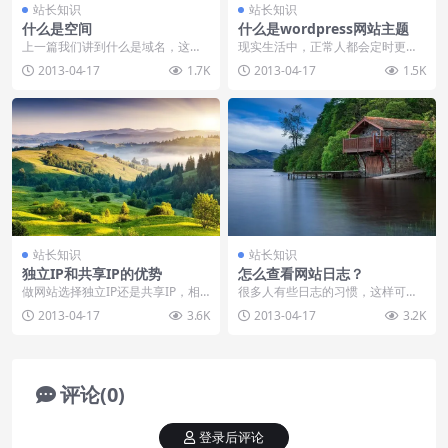
站长知识
站长知识
什么是空间
什么是wordpress网站主题
上一篇我们讲到什么是域名，这节
现实生活中，正常人都会定时更换
我们学习下空间的概念！ 在interne
衣服，因为四节在变换，天气在变
2013-04-17
1.7K
2013-04-17
1.5K
t网上，每...
化，网站虽然感觉不到...
站长知识
站长知识
独立IP和共享IP的优势
怎么查看网站日志？
做网站选择独立IP还是共享IP，相
很多人有些日志的习惯，这样可以
信很多站长都在此纠结过，自己不
记录自己每天对这个世界的感受，
2013-04-17
3.6K
2013-04-17
3.2K
使用服务器的时候...
真的是一个很好的想法...
评论(0)
登录后评论