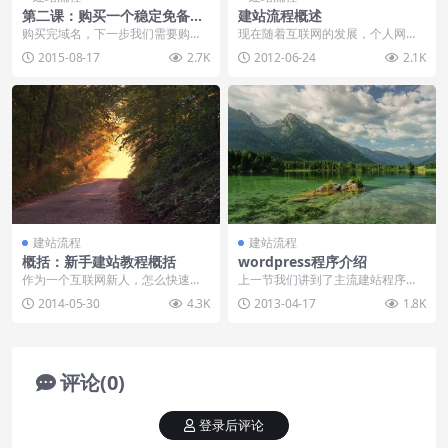
第二课：购买一个稳定免备案
建站流程概述
的香港空间
购买完域名，下一步我们需要购买
现在随着互联网的发展，个人网站
一个稳定的空间，空间可以被分为
已经成为每个人在互联网上名片，
2015-08-17
2.7K
2012-06-24
2.1K
两种：国内空间和海外...
仅国内就有80万左右...
建站流程
建站流程
概括：新手建站教程概括
wordpress程序介绍
作为一个互联网新人，怎么快速搭
上一节我们讲到了主流建站程序，
建一个属于自己的网站呢？可能你
其中提到了wordpress程序，为什
2014-05-30
4.3K
2013-04-17
1.8K
会觉得需要学习很多语...
么要给大家推...
评论(0)
登录后评论