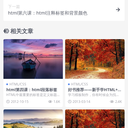
下一篇
html第六课：html注释标签和背景颜色
相关文章
HTML/CSS
HTML/CSS
html第四课：html段落标签
好书推荐——新手学HTML+C
SS
HTML中最重要的标签是定义标题
学习模板制作，你有时候会为找到
元素，段落和换行等标签，首先先
一个精美的静态页面而发愁。辛苦
2012-10-15
1.6K
2013-03-14
2.4K
让我们了解下htm...
做出来功能强大的网站...