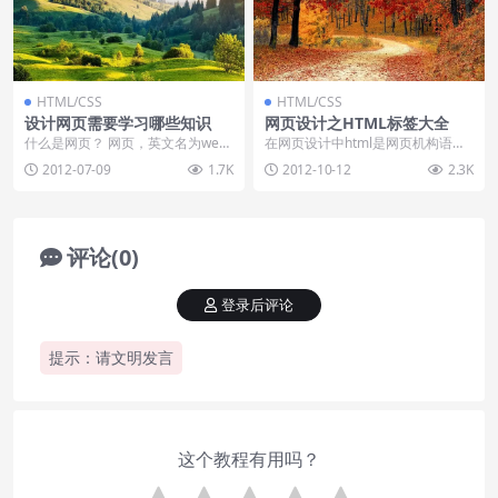
HTML/CSS
HTML/CSS
设计网页需要学习哪些知识
网页设计之HTML标签大全
什么是网页？ 网页，英文名为web
在网页设计中html是网页机构语
page，通常是.htm或.html为后缀
言，加上另外表现语言和动作语
2012-07-09
1.7K
2012-10-12
2.3K
的...
言，是构成网页最核心...
评论(0)
登录后评论
提示：请文明发言
这个教程有用吗？