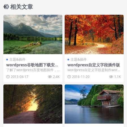
相关文章
主题&插件
主题&插件
wordpress谷歌地图下载安装
wordpress自定义字段插件版
及使用方法详解
了解了wordpress百度地图插件，
wordpress自定义字段是制作word
我们还需要按需求为自己的网站安
press模板时候会用到，例如在特定
2013-04-17
2.4K
2016-11-20
1.1K
装另一款地图...
的...