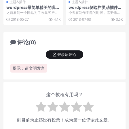
主题&插件
主题&插件
wordpress最简单精美的弹窗
wordpress侧边栏灵动插件M
插件
O Widgets
之前看到一个网站为了收集客户资
今天在制作主题的时候，需要修改
料，当打开其中一个页面的时候会
侧边栏小工具，但是发现每次都需
2013-05-27
4.4K
2013-07-03
3.6K
出现一个弹窗效果，上...
要区修改侧边栏文件或...
评论(0)
登录后评论
提示：请文明发言
这个教程有用吗？
到目前为止还没有投票！成为第一位评论此文章。