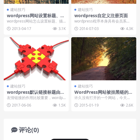
建站技巧
建站技巧
wordpress网站设置标题、描
wordpress自定义注册页面
述和关键词
wordpress网站怎么设置标题、描
wordpress程序本身具有会员系
述和关键词呢？百度了一大圈给的
统，但是很多wordpress网站并没
2013-04-17
3.1K
2014-07-03
4.3K
答案不是让我...
有开启...
建站技巧
建站技巧
wordpress默认链接标题由书
WordPress网站被挂黑链的排
签修改为友情链接
查处理方法
友情链接的作用比较重要，wordpr
许久没有打开的一个网站，今天打
ess添加友情链接标签比较简单，只
开查看源文件，发现竟然被挂了黑
2017-06-06
1.5K
2015-01-19
2.6K
需要启用一...
链。这个站点最近很少...
评论(0)