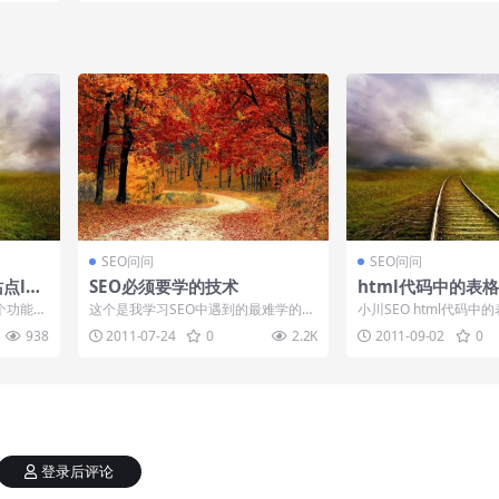
SEO问问
SEO问问
点log
SEO必须要学的技术
html代码中的表
个功能很
这个是我学习SEO中遇到的最难学的一
小川SEO html代码中
ogo是
些技术活了，但是没办法，还是要掌
格形式是由html代码中的
938
2011-07-24
0
2.2K
2011-09-02
0
握。因为SE...
登录后评论