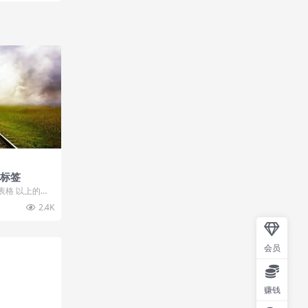
格标签
的表格 以上的表
 这一对标签...
2.4K
会员
赚钱