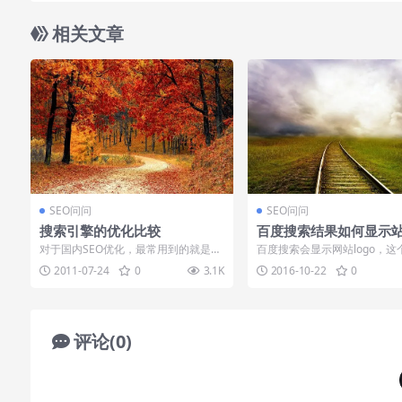
相关文章
SEO问问
SEO问问
搜索引擎的优化比较
百度搜索结果如何显示站
o
对于国内SEO优化，最常用到的就是百
百度搜索会显示网站logo，这
度搜索和谷歌搜索引擎了，随着谷歌退
早之前就有了，之前显示的站点l
2011-07-24
0
3.1K
2016-10-22
0
出中国，国...
百度...
评论(0)