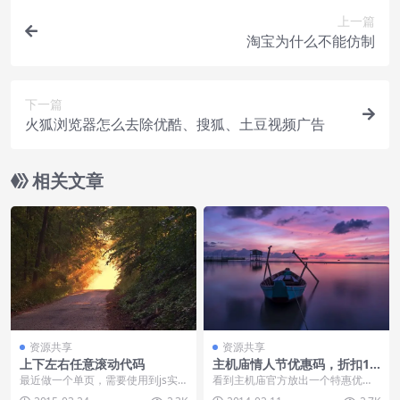
上一篇
淘宝为什么不能仿制
下一篇
火狐浏览器怎么去除优酷、搜狐、土豆视频广告
相关文章
资源共享
资源共享
上下左右任意滚动代码
主机庙情人节优惠码，折扣1
0%
最近做一个单页，需要使用到js实
看到主机庙官方放出一个特惠优惠
现左右产品滚动效果，发现很多代
码是8.5%，而学建站网是主机庙空