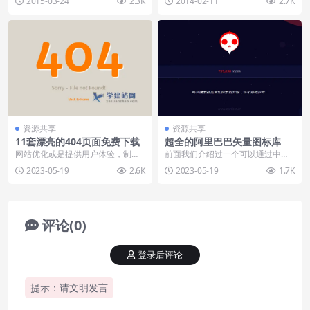
2015-03-24
2.3K
2014-02-11
2.7K
码在一起会发生冲突...
间的忠实用户，所...
资源共享
资源共享
11套漂亮的404页面免费下载
超全的阿里巴巴矢量图标库
网站优化或是提供用户体验，制作
前面我们介绍过一个可以通过中文
一个404页面都是很有必要的，这
搜索方式找到精美ICO图标的网
2023-05-19
2.6K
2023-05-19
1.7K
里提供几个比较常用...
站：一个开源的ICO...
评论(0)
登录后评论
提示：请文明发言