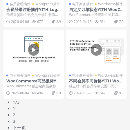
会员管理插件
Wordpress插件
电子商务插件
Wordpress插件
会员登录注册插件YITH Login
自定义订单状态YITH WooCo
& Register Popup下载安装
mmerce Custom order stat
跨境外贸独立站会员登录注册弹窗
WooCommerce跨境独立站订单状
教程
us下载使用教程
插件YITH Easy Login & Regis...
态自定义插件YITH WooCommer
2026-04-06
677
8.9
2026-04-15
554
7.9
c...
电子商务插件
Wordpress插件
电子商务插件
Wordpress插件
WooCommerce商品徽标YIT
不同会员不同价格YITH Woo
H Badge Management下载
Commerce Role Based Pric
WooCommerce独立站商品徽标功
独立站不同会员等级设置不同价格
使用教程
es下载使用教程
能插件YITH WooCommerce B...
设置插件YITH WooCommerce Rol
2026-06-04
496
9.9
2024-11-27
542
9.9
e...
1/3
1
2
3
下一页