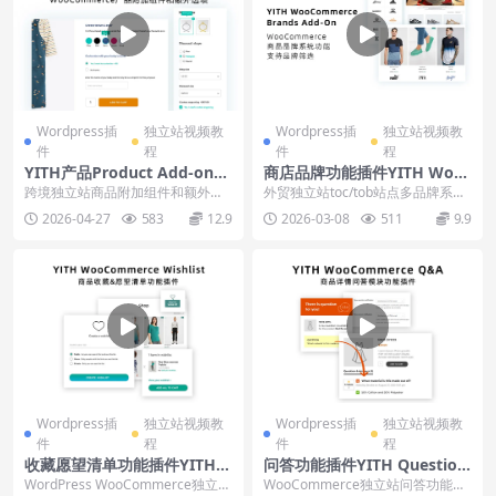
Wordpress插
独立站视频教
Wordpress插
独立站视频教
件
程
件
程
YITH产品Product Add-ons
商店品牌功能插件YITH Woo
& Extra Options插件下载使
Commerce Brands下载使用
跨境独立站商品附加组件和额外选
外贸独立站toc/tob站点多品牌系统
用教程
教程
项功能插件YITH WooCommerce P
功能插件YITH WooCommerce ...
2026-04-27
583
12.9
2026-03-08
511
9.9
ro...
Wordpress插
独立站视频教
Wordpress插
独立站视频教
件
程
件
程
收藏愿望清单功能插件YITH
问答功能插件YITH Question
WooCommerce Wishlist下
s and Answers下载使用教程
WordPress WooCommerce独立站
WooCommerce独立站问答功能插