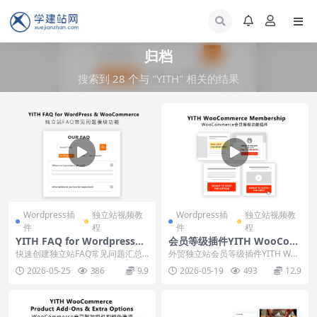
归档
搜索到 28 个与 "YITH" 相关的结果
Wordpress插
独立站视频教
Wordpress插
独立站视频教
件
程
件
程
YITH FAQ for Wordpress&
会员等级插件YITH WooCom
WooCommerce插件下载使
merce Membership下载使
快速创建独立站FAQ常见问题汇总
外贸独立站会员等级插件YITH Woo
用教程
用教程
模块插件YITH FAQ for Wordpre...
Commerce Membership，支...
2026-05-25
386
9.9
2026-05-19
493
12.9