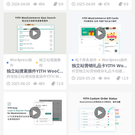
载使用教程
商品收藏或愿望清单功能插件YIT...
件YITH WooCommerce Que...
2026-04-06
494
9.9
2025-04-09
476
9.9
Wordpress插
独立站视频教
电子商务插件
Wordpress插件
件
程
独立站营销礼品卡YITH Woo
Commerce Gift Cards下载
独立站搜索插件YITH WooCo
外贸独立站营销模块礼品卡创建插
使用教程
mmerce Ajax Search下载使
件YITH WooCommerce Gift Ca...
跨境独立站增强搜索插件YITH Woo
2026-05-28
494
12.9
用教程
Commerce Ajax Search，...
2025-06-20
489
12.9